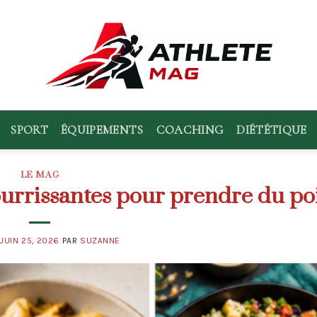
SPORT
ÉQUIPEMENTS
COACHING
DIÉTÉTIQUE
LE MAG
ourrissantes pour prendre du po
E
JUIN 25, 2026
PAR
SUZANNE