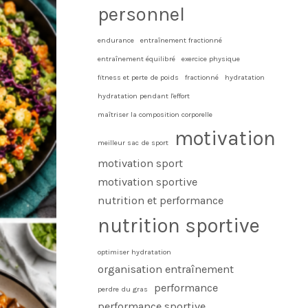
personnel
endurance
entraînement fractionné
entraînement équilibré
exercice physique
fitness et perte de poids
fractionné
hydratation
hydratation pendant l'effort
maîtriser la composition corporelle
motivation
meilleur sac de sport
motivation sport
motivation sportive
nutrition et performance
nutrition sportive
optimiser hydratation
organisation entraînement
performance
perdre du gras
performance sportive