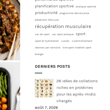
planification sportive
pratique sportive
productivité
programme d'endurance
prévention blessure
récupération musculaire
sport
sac de sport
sac sport pratique
sport et hydratation
succès
surentraînement
séances par semaine
transport matériel sport
énergie
DERNIERS POSTS
28 idées de collations
riches en protéines
pour les après-midis
chargés
août 7, 2026