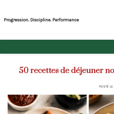
Skip
to
content
Progression. Discipline. Performance
50 recettes de déjeuner n
POSTÉ L