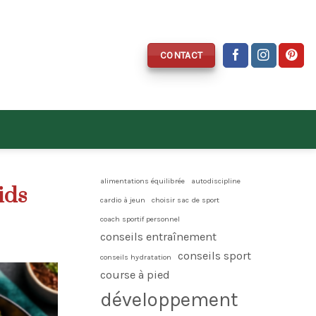
CONTACT
alimentations équilibrée
autodiscipline
ids
cardio à jeun
choisir sac de sport
coach sportif personnel
conseils entraînement
conseils sport
conseils hydratation
course à pied
développement