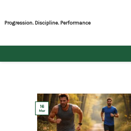
Skip
to
content
Progression. Discipline. Performance
16
Mar