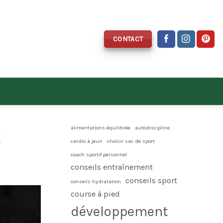
CONTACT
alimentations équilibrée
autodiscipline
cardio à jeun
choisir sac de sport
coach sportif personnel
conseils entraînement
conseils sport
conseils hydratation
course à pied
développement