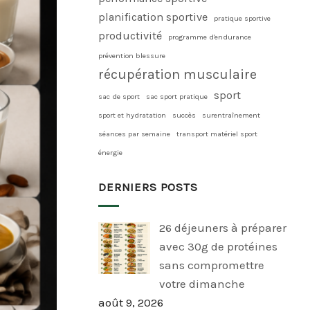
planification sportive
pratique sportive
productivité
programme d'endurance
prévention blessure
récupération musculaire
sport
sac de sport
sac sport pratique
sport et hydratation
succès
surentraînement
séances par semaine
transport matériel sport
énergie
DERNIERS POSTS
26 déjeuners à préparer
avec 30g de protéines
sans compromettre
votre dimanche
août 9, 2026