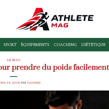
SPORT
ÉQUIPEMENTS
COACHING
DIÉTÉTIQUE
LE MAG
our prendre du poids facilement
E
MAI 29, 2026
PAR
SUZANNE