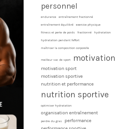
personnel
endurance
entraînement fractionné
entraînement équilibré
exercice physique
fitness et perte de poids
fractionné
hydratation
hydratation pendant l'effort
maîtriser la composition corporelle
motivation
meilleur sac de sport
motivation sport
motivation sportive
nutrition et performance
nutrition sportive
optimiser hydratation
organisation entraînement
performance
perdre du gras
performance sportive