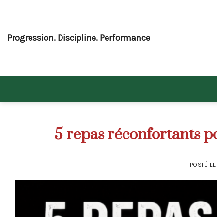
Skip
to
content
Progression. Discipline. Performance
5 repas réconfortants p
POSTÉ L