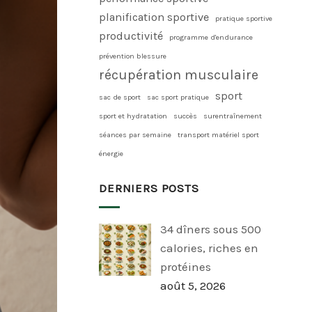
planification sportive
pratique sportive
productivité
programme d'endurance
prévention blessure
récupération musculaire
sport
sac de sport
sac sport pratique
sport et hydratation
succès
surentraînement
séances par semaine
transport matériel sport
énergie
DERNIERS POSTS
34 dîners sous 500
calories, riches en
protéines
août 5, 2026