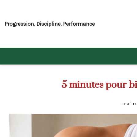
Skip
to
content
Progression. Discipline. Performance
5 minutes pour b
POSTÉ L