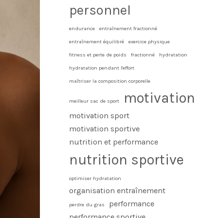
personnel
endurance
entraînement fractionné
entraînement équilibré
exercice physique
fitness et perte de poids
fractionné
hydratation
hydratation pendant l'effort
maîtriser la composition corporelle
motivation
meilleur sac de sport
motivation sport
motivation sportive
nutrition et performance
nutrition sportive
optimiser hydratation
organisation entraînement
performance
perdre du gras
performance sportive