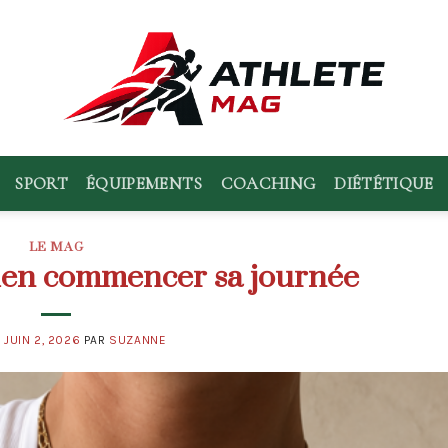
SPORT
ÉQUIPEMENTS
COACHING
DIÉTÉTIQUE
LE MAG
ien commencer sa journée
E
JUIN 2, 2026
PAR
SUZANNE