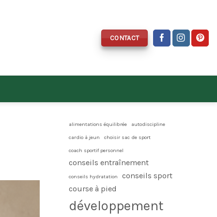
CONTACT
alimentations équilibrée
autodiscipline
cardio à jeun
choisir sac de sport
coach sportif personnel
conseils entraînement
conseils sport
conseils hydratation
course à pied
développement