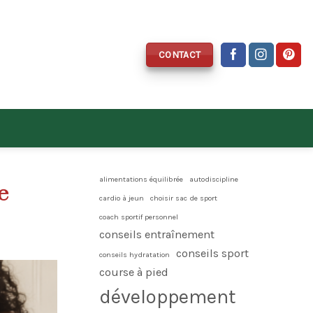
CONTACT
alimentations équilibrée
autodiscipline
e
cardio à jeun
choisir sac de sport
coach sportif personnel
conseils entraînement
conseils sport
conseils hydratation
course à pied
développement