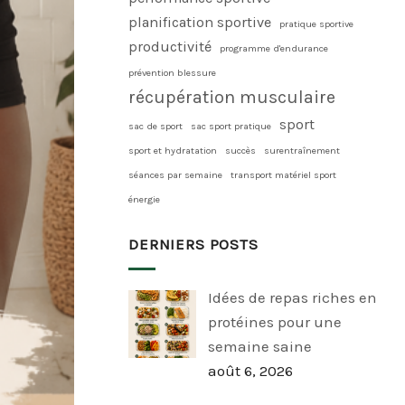
planification sportive
pratique sportive
productivité
programme d'endurance
prévention blessure
récupération musculaire
sport
sac de sport
sac sport pratique
sport et hydratation
succès
surentraînement
séances par semaine
transport matériel sport
énergie
DERNIERS POSTS
Idées de repas riches en
protéines pour une
semaine saine
août 6, 2026