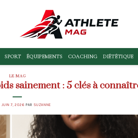
SPORT
ÉQUIPEMENTS
COACHING
DIÉTÉTIQUE
LE MAG
s sainement : 5 clés à connaîtr
E
JUIN 7, 2026
PAR
SUZANNE