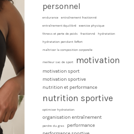
personnel
endurance
entraînement fractionné
entraînement équilibré
exercice physique
fitness et perte de poids
fractionné
hydratation
hydratation pendant l'effort
maîtriser la composition corporelle
motivation
meilleur sac de sport
motivation sport
motivation sportive
nutrition et performance
nutrition sportive
optimiser hydratation
organisation entraînement
performance
perdre du gras
performance sportive