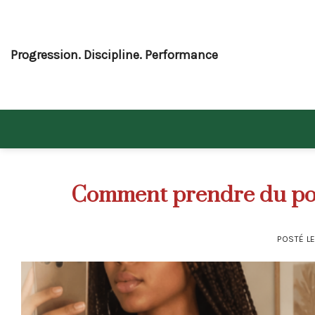
Skip
to
content
Progression. Discipline. Performance
Comment prendre du poid
POSTÉ L