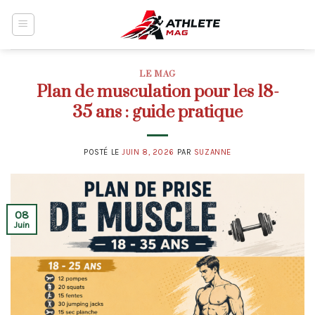
Skip
to
content
LE MAG
Plan de musculation pour les 18-
35 ans : guide pratique
POSTÉ LE
JUIN 8, 2026
PAR
SUZANNE
08
Juin