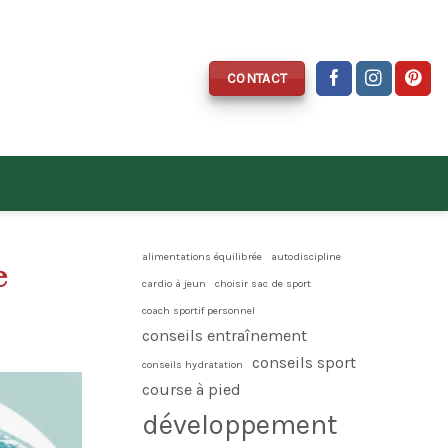
CONTACT
alimentations équilibrée
autodiscipline
e
cardio à jeun
choisir sac de sport
coach sportif personnel
conseils entraînement
conseils sport
conseils hydratation
course à pied
développement