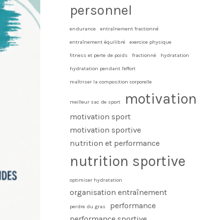
personnel
endurance
entraînement fractionné
entraînement équilibré
exercice physique
fitness et perte de poids
fractionné
hydratation
hydratation pendant l'effort
maîtriser la composition corporelle
motivation
meilleur sac de sport
motivation sport
motivation sportive
nutrition et performance
nutrition sportive
optimiser hydratation
organisation entraînement
performance
perdre du gras
performance sportive