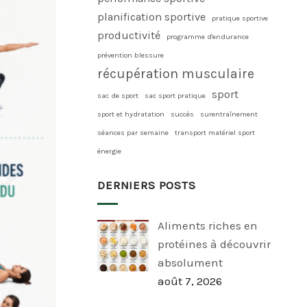
planification sportive
pratique sportive
productivité
programme d'endurance
prévention blessure
récupération musculaire
sport
sac de sport
sac sport pratique
sport et hydratation
succès
surentraînement
séances par semaine
transport matériel sport
énergie
DERNIERS POSTS
Aliments riches en
protéines à découvrir
absolument
août 7, 2026