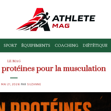
SPORT
ÉQUIPEMENTS
COACHING
DIÉTÉTIQUE
LE MAG
 protéines pour la musculation
E
MAI 21, 2026
PAR
SUZANNE