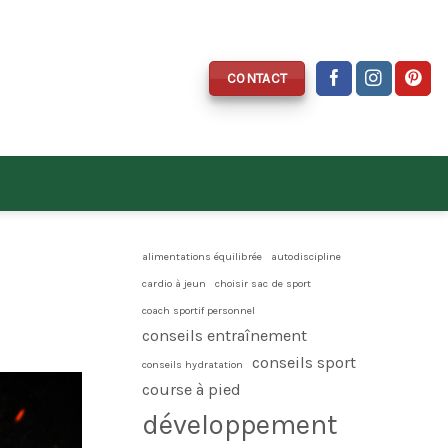
CONTACT
alimentations équilibrée
autodiscipline
cardio à jeun
choisir sac de sport
coach sportif personnel
conseils entraînement
conseils sport
conseils hydratation
course à pied
développement