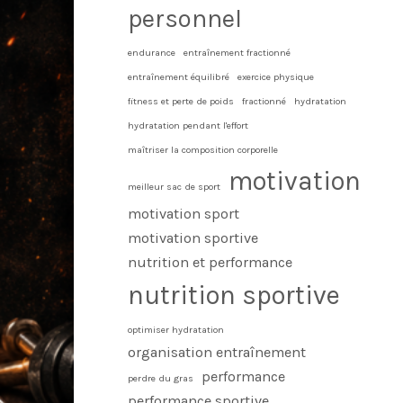
personnel
endurance
entraînement fractionné
entraînement équilibré
exercice physique
fitness et perte de poids
fractionné
hydratation
hydratation pendant l'effort
maîtriser la composition corporelle
motivation
meilleur sac de sport
motivation sport
motivation sportive
nutrition et performance
nutrition sportive
optimiser hydratation
organisation entraînement
performance
perdre du gras
performance sportive