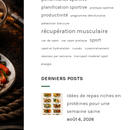
planification sportive
pratique sportive
productivité
programme d'endurance
prévention blessure
récupération musculaire
sport
sac de sport
sac sport pratique
sport et hydratation
succès
surentraînement
séances par semaine
transport matériel sport
énergie
DERNIERS POSTS
Idées de repas riches en
protéines pour une
semaine saine
août 6, 2026