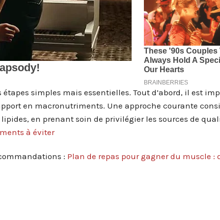
 étapes simples mais essentielles. Tout d’abord, il est im
e apport en macronutriments. Une approche courante consis
 lipides, en prenant soin de privilégier les sources de qual
iments à éviter
recommandations :
Plan de repas pour gagner du muscle : 