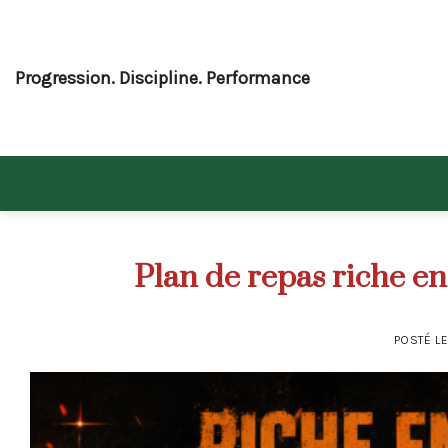
Skip
to
content
Progression. Discipline. Performance
Plan de repas riche en
POSTÉ L