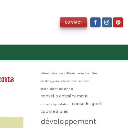
CONTACT
alimentations équilibrée
autodiscipline
ents
cardio à jeun
choisir sac de sport
coach sportif personnel
conseils entraînement
conseils sport
conseils hydratation
course à pied
développement