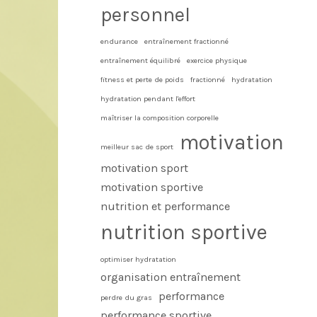
personnel
endurance
entraînement fractionné
entraînement équilibré
exercice physique
fitness et perte de poids
fractionné
hydratation
hydratation pendant l'effort
maîtriser la composition corporelle
motivation
meilleur sac de sport
motivation sport
motivation sportive
nutrition et performance
nutrition sportive
optimiser hydratation
organisation entraînement
performance
perdre du gras
performance sportive