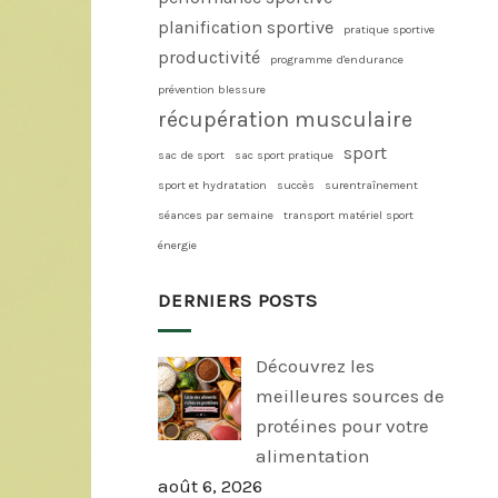
planification sportive
pratique sportive
productivité
programme d'endurance
prévention blessure
récupération musculaire
sport
sac de sport
sac sport pratique
sport et hydratation
succès
surentraînement
séances par semaine
transport matériel sport
énergie
DERNIERS POSTS
Découvrez les
meilleures sources de
protéines pour votre
alimentation
août 6, 2026