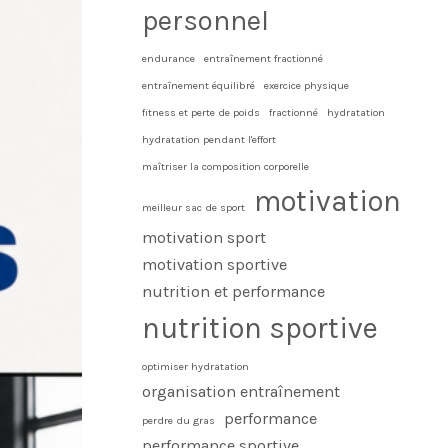
personnel
endurance
entraînement fractionné
entraînement équilibré
exercice physique
fitness et perte de poids
fractionné
hydratation
hydratation pendant l'effort
maîtriser la composition corporelle
motivation
meilleur sac de sport
motivation sport
motivation sportive
nutrition et performance
nutrition sportive
optimiser hydratation
organisation entraînement
performance
perdre du gras
performance sportive