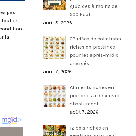
glucides à moins de
tes pas
500 kcal
 tout en
août 8, 2026
 condition
ur la
28 idées de collations
riches en protéines
pour les après-midis
chargés
août 7, 2026
Aliments riches en
protéines à découvrir
absolument
août 7, 2026
12 bols riches en
protéines pour une