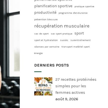
planification sportive
pratique sportive
productivité
programme d'endurance
prévention blessure
récupération musculaire
sport
sac de sport
sac sport pratique
sport et hydratation
succès
surentraînement
séances par semaine
transport matériel sport
énergie
DERNIERS POSTS
27 recettes protéinées
simples pour les
femmes actives
août 9, 2026