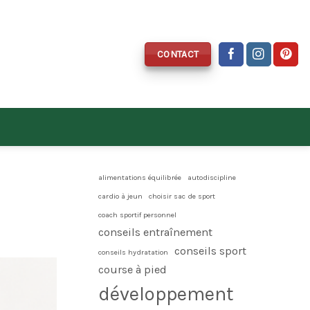
CONTACT
alimentations équilibrée
autodiscipline
cardio à jeun
choisir sac de sport
coach sportif personnel
conseils entraînement
conseils sport
conseils hydratation
course à pied
développement