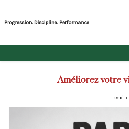
Skip
to
content
Progression. Discipline. Performance
Améliorez votre v
POSTÉ L