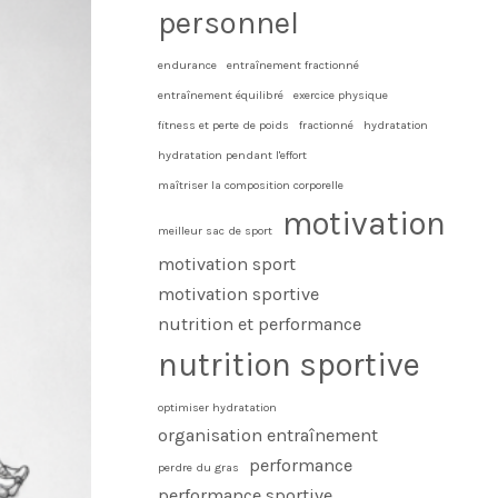
personnel
endurance
entraînement fractionné
entraînement équilibré
exercice physique
fitness et perte de poids
fractionné
hydratation
hydratation pendant l'effort
maîtriser la composition corporelle
motivation
meilleur sac de sport
motivation sport
motivation sportive
nutrition et performance
nutrition sportive
optimiser hydratation
organisation entraînement
performance
perdre du gras
performance sportive