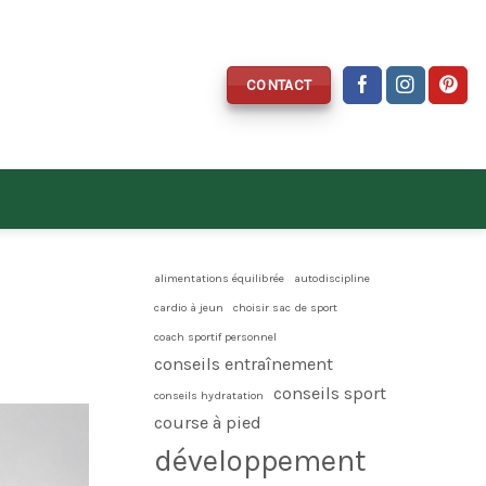
CONTACT
alimentations équilibrée
autodiscipline
cardio à jeun
choisir sac de sport
coach sportif personnel
conseils entraînement
conseils sport
conseils hydratation
course à pied
développement