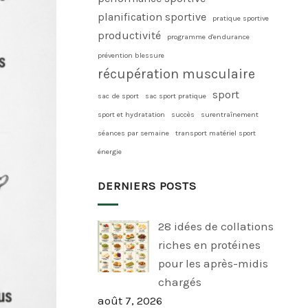
planification sportive
pratique sportive
productivité
programme d'endurance
prévention blessure
récupération musculaire
sport
sac de sport
sac sport pratique
sport et hydratation
succès
surentraînement
séances par semaine
transport matériel sport
énergie
DERNIERS POSTS
28 idées de collations
riches en protéines
pour les après-midis
chargés
août 7, 2026