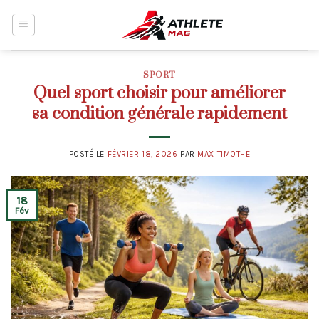
Skip
to
content
SPORT
Quel sport choisir pour améliorer
sa condition générale rapidement
POSTÉ LE
FÉVRIER 18, 2026
PAR
MAX TIMOTHE
18
Fév