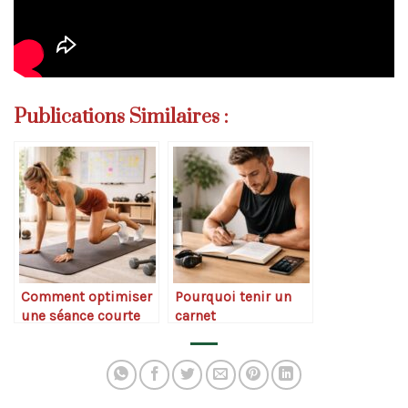
Publications Similaires :
Comment optimiser
Pourquoi tenir un
une séance courte
carnet
de 30 minutes
d’entraînement
change la
progression