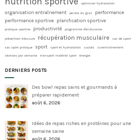
nutrition sportive
optimiser hydratation
organisation entraînement
performance
perdre du gras
performance sportive
planification sportive
productivité
pratique sportive
programme d'endurance
récupération musculaire
prévention blessure
sac de sport
sport
sac sport pratique
sport et hydratation
succès
surentraînement
séances par semaine
transport matériel sport
énergie
DERNIERS POSTS
Des bowl repas sains et gourmands à
préparer rapidement
août 6, 2026
Idées de repas riches en protéines pour une
semaine saine
août 6, 2026