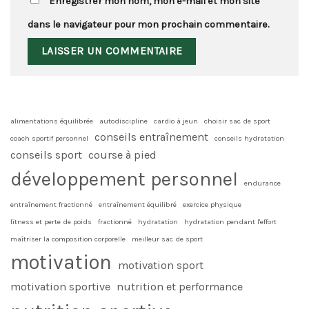
Enregistrer mon nom, mon e-mail et mon site
dans le navigateur pour mon prochain commentaire.
alimentations équilibrée
autodiscipline
cardio à jeun
choisir sac de sport
conseils entraînement
coach sportif personnel
conseils hydratation
conseils sport
course à pied
développement personnel
endurance
entraînement fractionné
entraînement équilibré
exercice physique
fitness et perte de poids
fractionné
hydratation
hydratation pendant l'effort
maîtriser la composition corporelle
meilleur sac de sport
motivation
motivation sport
motivation sportive
nutrition et performance