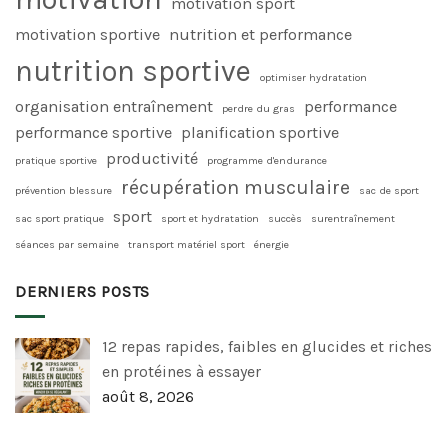
motivation sport
motivation sportive
nutrition et performance
nutrition sportive
optimiser hydratation
organisation entraînement
performance
perdre du gras
performance sportive
planification sportive
productivité
pratique sportive
programme d'endurance
récupération musculaire
prévention blessure
sac de sport
sport
sac sport pratique
sport et hydratation
succès
surentraînement
séances par semaine
transport matériel sport
énergie
DERNIERS POSTS
12 repas rapides, faibles en glucides et riches
en protéines à essayer
août 8, 2026