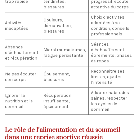
trop rapide
tendinites,
progressif, écoute
blessures
attentive du corps
Choix d’activités
Douleurs,
Activités
adaptées à sa
démotivation,
inadaptées
condition, conseils
blessures
professionnels
Séances
Absence
Microtraumatismes,
d’échauffement,
d’échauffement
fatigue persistante
étirements, phases
et récupération
de repos
Reconnaitre ses
Ne pas écouter
Épuisement,
limites, ajuster
son corps
blessures
l’intensité
Adopter habitudes
Ignorer la
Récupération
saines, respecter
nutrition et le
insuffisante,
les cycles de
sommeil
épuisement
sommeil
Le rôle de l’alimentation et du sommeil
dans une reprise sportive réussie