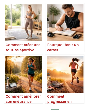
Comment créer une
Pourquoi tenir un
routine sportive
carnet
durable
d’entraînement
change la
progression
Comment améliorer
Comment
son endurance
progresser en
quand on s’entraîne
course à pied quand