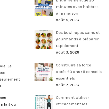
minutes avec haltères
à la maison
août 4, 2026
Des bowl repas sains et
gourmands à préparer
rapidement
août 3, 2026
Construire sa force
vie. Le
après 60 ans : 5 conseils
sse
essentiels
n seulement
août 2, 2026
n.
Comment utiliser
ices
efficacement les
a fait du