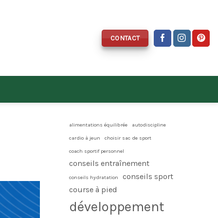
CONTACT
alimentations équilibrée
autodiscipline
cardio à jeun
choisir sac de sport
coach sportif personnel
conseils entraînement
conseils sport
conseils hydratation
course à pied
développement