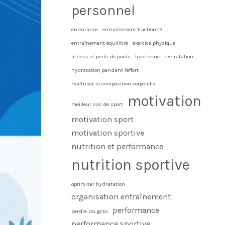
personnel
endurance
entraînement fractionné
entraînement équilibré
exercice physique
fitness et perte de poids
fractionné
hydratation
hydratation pendant l'effort
maîtriser la composition corporelle
motivation
meilleur sac de sport
motivation sport
motivation sportive
nutrition et performance
nutrition sportive
optimiser hydratation
organisation entraînement
performance
perdre du gras
performance sportive