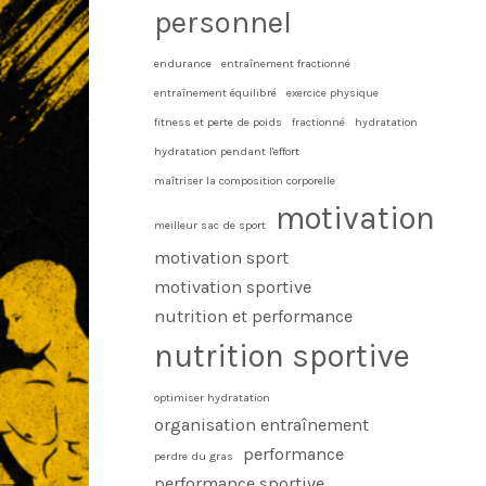
personnel
endurance
entraînement fractionné
entraînement équilibré
exercice physique
fitness et perte de poids
fractionné
hydratation
hydratation pendant l'effort
maîtriser la composition corporelle
motivation
meilleur sac de sport
motivation sport
motivation sportive
nutrition et performance
nutrition sportive
optimiser hydratation
organisation entraînement
performance
perdre du gras
performance sportive