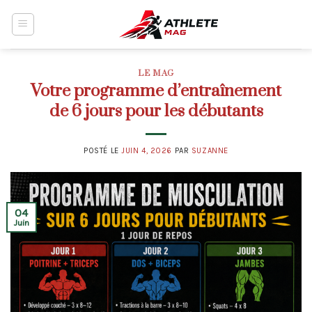
Skip
to
content
LE MAG
Votre programme d’entraînement
de 6 jours pour les débutants
POSTÉ LE
JUIN 4, 2026
PAR
SUZANNE
04
Juin