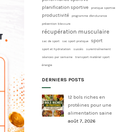
planification sportive
pratique sportive
productivité
programme d'endurance
prévention blessure
récupération musculaire
sport
sac de sport
sac sport pratique
sport et hydratation
succès
surentraînement
séances par semaine
transport matériel sport
énergie
DERNIERS POSTS
12 bols riches en
protéines pour une
alimentation saine
août 7, 2026