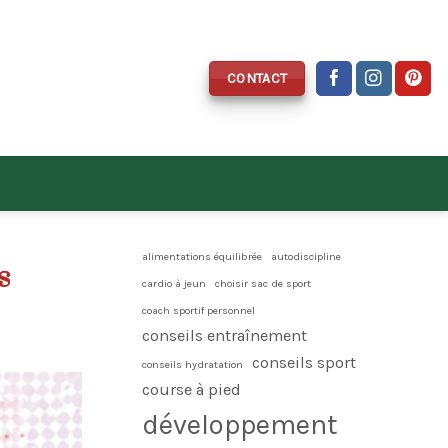
CONTACT
alimentations équilibrée
autodiscipline
s
cardio à jeun
choisir sac de sport
coach sportif personnel
conseils entraînement
conseils sport
conseils hydratation
course à pied
développement