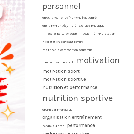
personnel
endurance
entraînement fractionné
entraînement équilibré
exercice physique
fitness et perte de poids
fractionné
hydratation
hydratation pendant l'effort
maîtriser la composition corporelle
motivation
meilleur sac de sport
motivation sport
motivation sportive
nutrition et performance
nutrition sportive
optimiser hydratation
organisation entraînement
performance
perdre du gras
performance sportive