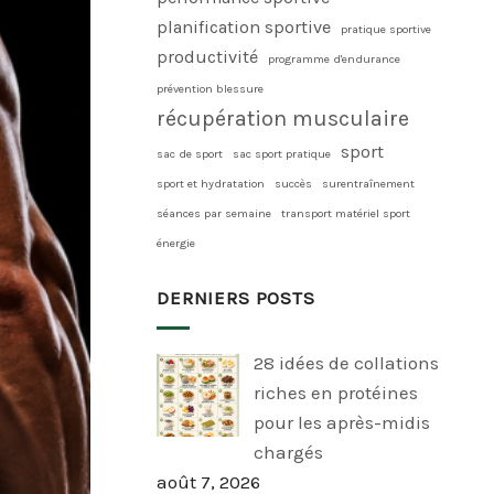
planification sportive
pratique sportive
productivité
programme d'endurance
prévention blessure
récupération musculaire
sport
sac de sport
sac sport pratique
sport et hydratation
succès
surentraînement
séances par semaine
transport matériel sport
énergie
DERNIERS POSTS
28 idées de collations
riches en protéines
pour les après-midis
chargés
août 7, 2026