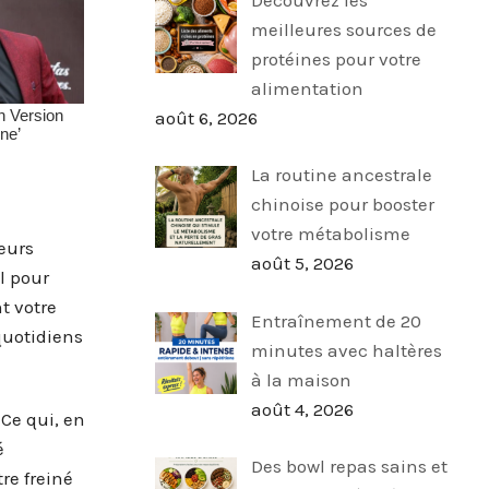
meilleures sources de
protéines pour votre
alimentation
août 6, 2026
La routine ancestrale
chinoise pour booster
votre métabolisme
eurs
août 5, 2026
l pour
t votre
Entraînement de 20
quotidiens
minutes avec haltères
à la maison
août 4, 2026
Ce qui, en
é
Des bowl repas sains et
re freiné