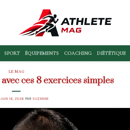
SPORT
ÉQUIPEMENTS
COACHING
DIÉTÉTIQUE
LE MAG
 avec ces 8 exercices simples
E
JUIN 16, 2026
PAR
SUZANNE