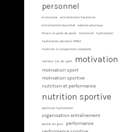
personnel
endurance
entraînement fractionné
entraînement équilibré
exercice physique
fitness et perte de poids
fractionné
hydratation
hydratation pendant l'effort
maîtriser la composition corporelle
motivation
meilleur sac de sport
motivation sport
motivation sportive
nutrition et performance
nutrition sportive
optimiser hydratation
organisation entraînement
performance
perdre du gras
performance sportive