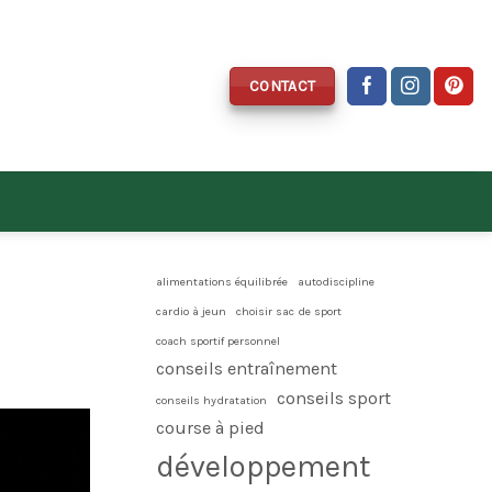
CONTACT
alimentations équilibrée
autodiscipline
cardio à jeun
choisir sac de sport
coach sportif personnel
conseils entraînement
conseils sport
conseils hydratation
course à pied
développement