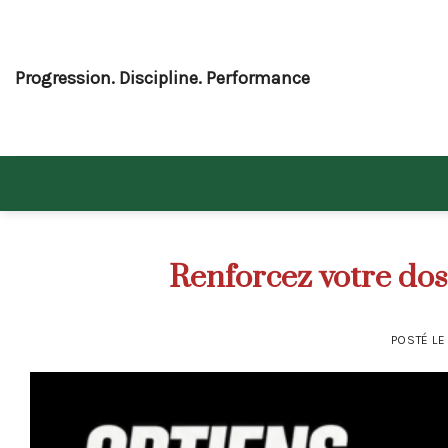
Skip
to
content
Progression. Discipline. Performance
Renforcez votre dos
POSTÉ L