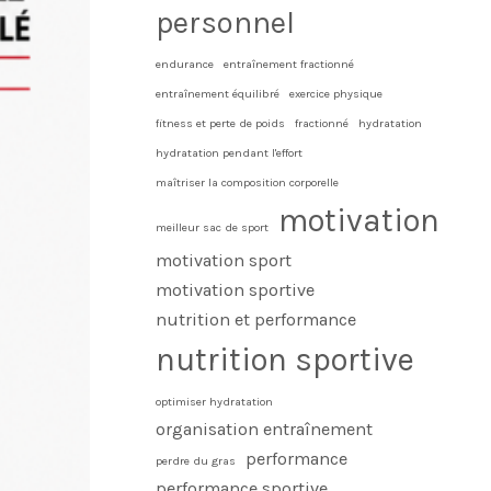
personnel
endurance
entraînement fractionné
entraînement équilibré
exercice physique
fitness et perte de poids
fractionné
hydratation
hydratation pendant l'effort
maîtriser la composition corporelle
motivation
meilleur sac de sport
motivation sport
motivation sportive
nutrition et performance
nutrition sportive
optimiser hydratation
organisation entraînement
performance
perdre du gras
performance sportive