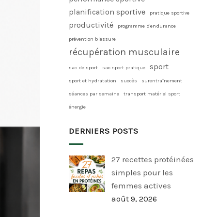
planification sportive
pratique sportive
productivité
programme d'endurance
prévention blessure
récupération musculaire
sport
sac de sport
sac sport pratique
sport et hydratation
succès
surentraînement
séances par semaine
transport matériel sport
énergie
DERNIERS POSTS
27 recettes protéinées
simples pour les
femmes actives
août 9, 2026