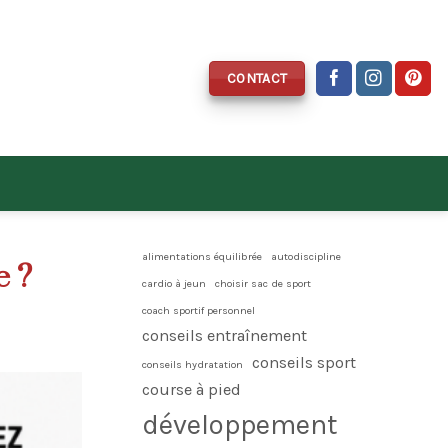
CONTACT
alimentations équilibrée
autodiscipline
e ?
cardio à jeun
choisir sac de sport
coach sportif personnel
conseils entraînement
conseils sport
conseils hydratation
course à pied
développement