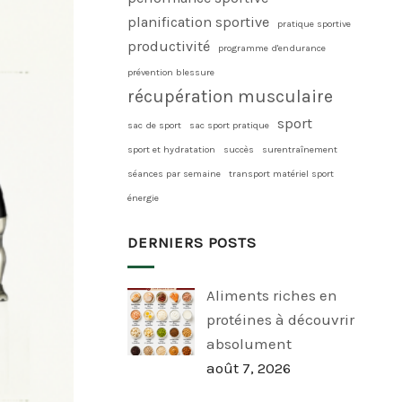
planification sportive
pratique sportive
productivité
programme d'endurance
prévention blessure
récupération musculaire
sport
sac de sport
sac sport pratique
sport et hydratation
succès
surentraînement
séances par semaine
transport matériel sport
énergie
DERNIERS POSTS
Aliments riches en
protéines à découvrir
absolument
août 7, 2026