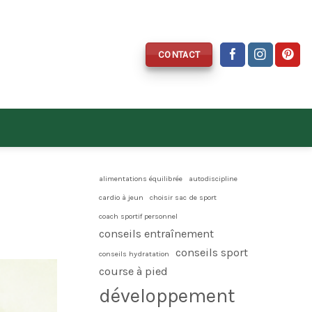
CONTACT
alimentations équilibrée
autodiscipline
cardio à jeun
choisir sac de sport
coach sportif personnel
conseils entraînement
conseils sport
conseils hydratation
course à pied
développement