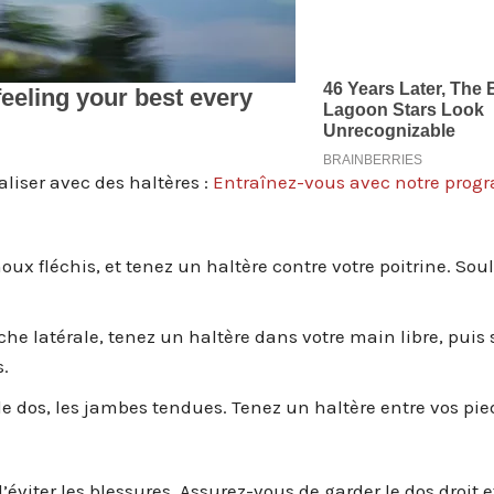
liser avec des haltères :
Entraînez-vous avec notre pro
oux fléchis, et tenez un haltère contre votre poitrine. Sou
he latérale, tenez un haltère dans votre main libre, puis
s.
e dos, les jambes tendues. Tenez un haltère entre vos pie
éviter les blessures. Assurez-vous de garder le dos droit et