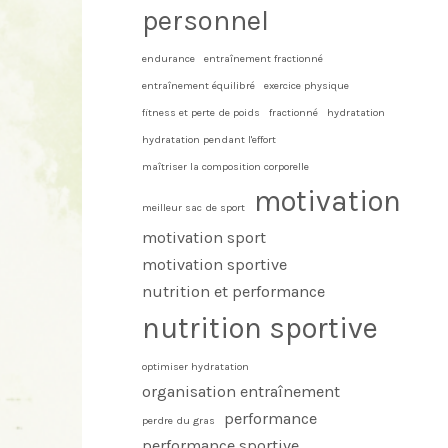
personnel
endurance
entraînement fractionné
entraînement équilibré
exercice physique
fitness et perte de poids
fractionné
hydratation
hydratation pendant l'effort
maîtriser la composition corporelle
motivation
meilleur sac de sport
motivation sport
motivation sportive
nutrition et performance
nutrition sportive
optimiser hydratation
organisation entraînement
performance
perdre du gras
performance sportive