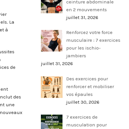
ceinture abdominale
en 2 mouvements
ier
juillet 31, 2026
els. La
et à
Renforcez votre force
musculaire : 7 exercices
pour les ischio-
ussites
jambiers
n
juillet 31, 2026
ices de
Des exercices pour
renforcer et mobiliser
ment
vos épaules
inclut des
juillet 30, 2026
ent une
s nouveaux
7 exercices de
musculation pour