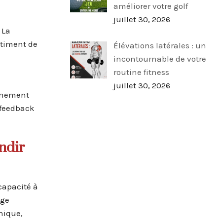
améliorer votre golf
juillet 30, 2026
 La
entiment de
Élévations latérales : un
incontournable de votre
routine fitness
juillet 30, 2026
aînement
 feedback
ndir
capacité à
rge
nique,