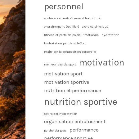
personnel
endurance
entraînement fractionné
entraînement équilibré
exercice physique
fitness et perte de poids
fractionné
hydratation
hydratation pendant l'effort
maîtriser la composition corporelle
motivation
meilleur sac de sport
motivation sport
motivation sportive
nutrition et performance
nutrition sportive
optimiser hydratation
organisation entraînement
performance
perdre du gras
performance sportive