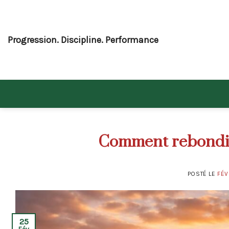
Skip
to
content
Progression. Discipline. Performance
Comment rebondir 
POSTÉ LE
FÉV
25