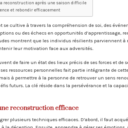
a reconstruction après une saison difficile
ience et rebondir efficacement
et se cultive à travers la compréhension de soi, des événe
eptions ou des échecs en opportunités d’apprentissage, re
études montrent que les individus résilients parviennent à
ntenir leur motivation face aux adversités.
vent de faire un état des lieux précis de ses forces et de s
ses ressources personnelles fait partie intégrante de cett
 mais à permettre à la personne de retrouver un sens reno
éfis futurs. La clé réside dans la persévérance et la capaci
une reconstruction efficace
tégrer plusieurs techniques efficaces. D’abord, il faut acqu
u à la déception. Ensuite, apprendre à gérer ses émotions, 