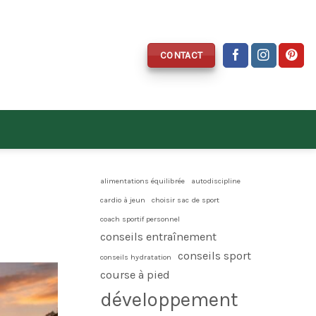
CONTACT
alimentations équilibrée
autodiscipline
cardio à jeun
choisir sac de sport
coach sportif personnel
conseils entraînement
conseils sport
conseils hydratation
course à pied
développement