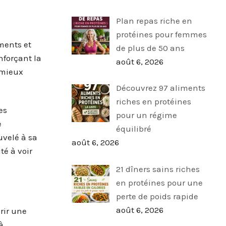
Plan repas riche en
protéines pour femmes
ments et
de plus de 50 ans
nforçant la
août 6, 2026
 mieux
Découvrez 97 aliments
riches en protéines
es
pour un régime
e
équilibré
uvelé à sa
août 6, 2026
té à voir
21 dîners sains riches
en protéines pour une
perte de poids rapide
août 6, 2026
érir une
à