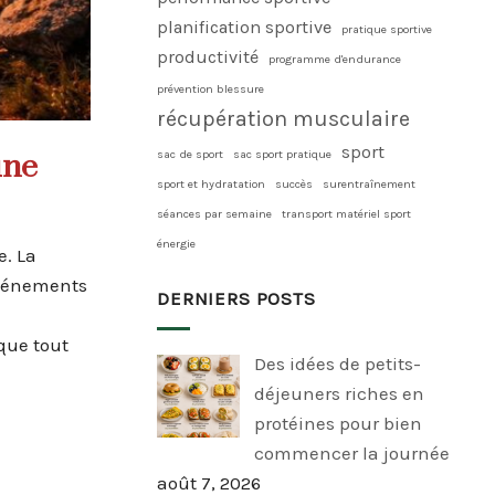
planification sportive
pratique sportive
productivité
programme d'endurance
prévention blessure
récupération musculaire
sport
sac de sport
sac sport pratique
une
sport et hydratation
succès
surentraînement
séances par semaine
transport matériel sport
énergie
e. La
 événements
DERNIERS POSTS
sque tout
Des idées de petits-
déjeuners riches en
protéines pour bien
commencer la journée
août 7, 2026