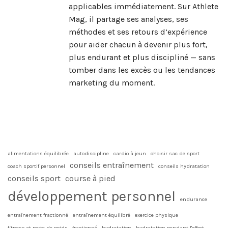
applicables immédiatement. Sur Athlete
Mag, il partage ses analyses, ses
méthodes et ses retours d’expérience
pour aider chacun à devenir plus fort,
plus endurant et plus discipliné — sans
tomber dans les excès ou les tendances
marketing du moment.
alimentations équilibrée
autodiscipline
cardio à jeun
choisir sac de sport
conseils entraînement
coach sportif personnel
conseils hydratation
conseils sport
course à pied
développement personnel
endurance
entraînement fractionné
entraînement équilibré
exercice physique
fitness et perte de poids
fractionné
hydratation
hydratation pendant l'effort