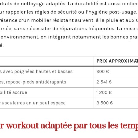
oduits de nettoyage adaptés. La durabilité est aussi renfor
rappeler les règles de sécurité ou l’hygiène post-usage,
résence d’un mobilier résistant au vent, à la pluie et aux 
’année, sans nécessiter de réparations fréquentes. La mise
l’environnement, en intégrant notamment les bonnes pra
é.
PRIX APPROXIMAT
es avec poignées hautes et basses
800 €
s, repose-pieds antidérapants
2 541 €
abilité accrue
1 200 €
musculaires en un seul espace
3 500 €
r workout adaptée par tous les tem