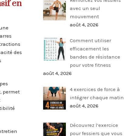
sif en
avec un seul
mouvement
août 4, 2026
 une
arres
Comment utiliser
tractions
efficacement les
cacité des
bandes de résistance
s
pour votre fitness
août 4, 2026
upes
4 exercices de force à
, permet
intégrer chaque matin
x
août 4, 2026
ibilité
Découvrez l’exercice
ntretien
pour fessiers que vous