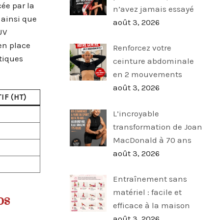
cée par la
n’avez jamais essayé
 ainsi que
août 3, 2026
UV
 en place
Renforcez votre
tiques
ceinture abdominale
en 2 mouvements
août 3, 2026
IF (HT)
L’incroyable
transformation de Joan
MacDonald à 70 ans
août 3, 2026
Entraînement sans
matériel : facile et
ps
efficace à la maison
août 3, 2026