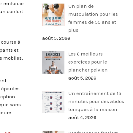
r renforcer
Un plan de
 un confort
musculation pour les
femmes de 50 ans et
plus
août 5, 2026
 course à
apants et
Les 6 meilleurs
s mobiles,
exercices pour le
plancher pelvien
août 5, 2026
ent
s épaules
Un entraînement de 15
ception
minutes pour des abdos
ique sans
toniques à la maison
ieure
août 4, 2026
Renforcez vos fessiers