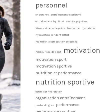
personnel
endurance
entraînement fractionné
entraînement équilibré
exercice physique
fitness et perte de poids
fractionné
hydratation
hydratation pendant l'effort
maîtriser la composition corporelle
motivation
meilleur sac de sport
motivation sport
motivation sportive
nutrition et performance
nutrition sportive
optimiser hydratation
organisation entraînement
performance
perdre du gras
performance sportive