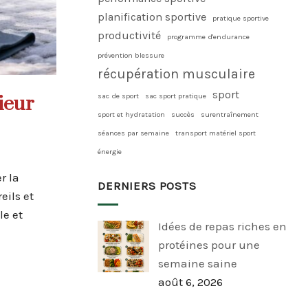
planification sportive
pratique sportive
productivité
programme d'endurance
prévention blessure
récupération musculaire
sport
sac de sport
sac sport pratique
ieur
sport et hydratation
succès
surentraînement
séances par semaine
transport matériel sport
énergie
r la
DERNIERS POSTS
ils et
le et
Idées de repas riches en
protéines pour une
semaine saine
août 6, 2026