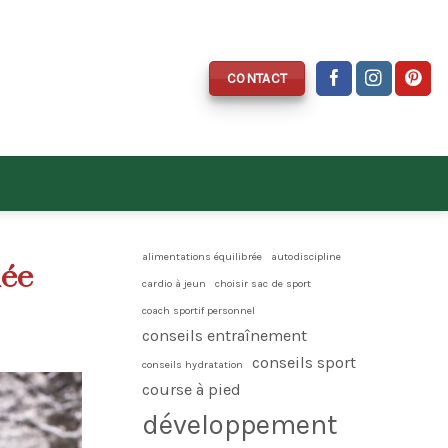
CONTACT
alimentations équilibrée
autodiscipline
née
cardio à jeun
choisir sac de sport
coach sportif personnel
conseils entraînement
conseils sport
conseils hydratation
course à pied
développement