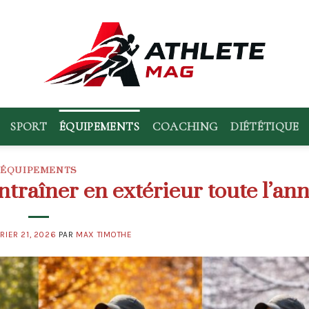
SPORT
ÉQUIPEMENTS
COACHING
DIÉTÉTIQUE
ÉQUIPEMENTS
traîner en extérieur toute l’an
RIER 21, 2026
PAR
MAX TIMOTHE