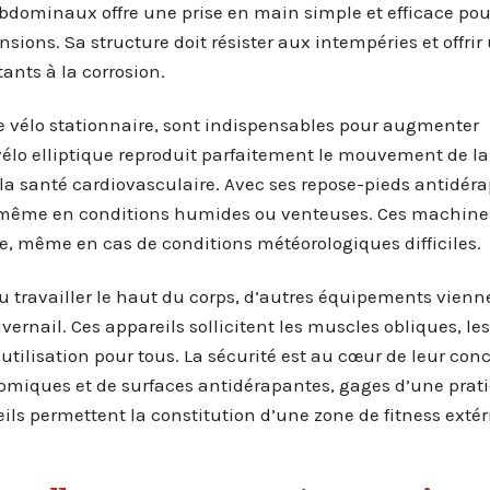
abdominaux offre une prise en main simple et efficace pou
nsions. Sa structure doit résister aux intempéries et offrir
ants à la corrosion.
u le vélo stationnaire, sont indispensables pour augmenter
vélo elliptique reproduit parfaitement le mouvement de la
r la santé cardiovasculaire. Avec ses repose-pieds antidér
ûre même en conditions humides ou venteuses. Ces machine
e, même en cas de conditions météorologiques difficiles.
 ou travailler le haut du corps, d’autres équipements vienn
ernail. Ces appareils sollicitent les muscles obliques, le
 utilisation pour tous. La sécurité est au cœur de leur con
omiques et de surfaces antidérapantes, gages d’une prat
ils permettent la constitution d’une zone de fitness extér