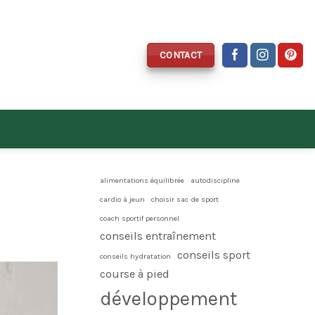
CONTACT
alimentations équilibrée
autodiscipline
cardio à jeun
choisir sac de sport
coach sportif personnel
conseils entraînement
conseils sport
conseils hydratation
course à pied
développement