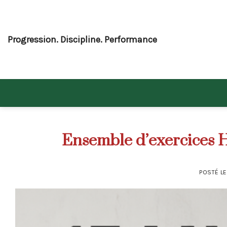
Skip
to
content
Progression. Discipline. Performance
Ensemble d’exercices H
POSTÉ L