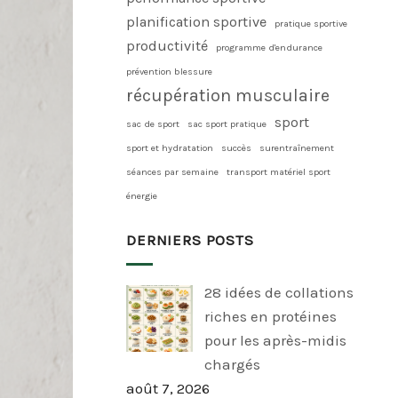
planification sportive
pratique sportive
productivité
programme d'endurance
prévention blessure
récupération musculaire
sport
sac de sport
sac sport pratique
sport et hydratation
succès
surentraînement
séances par semaine
transport matériel sport
énergie
DERNIERS POSTS
28 idées de collations
riches en protéines
pour les après-midis
chargés
août 7, 2026