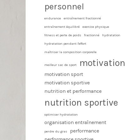
personnel
endurance
entraînement fractionné
entraînement équilibré
exercice physique
fitness et perte de poids
fractionné
hydratation
hydratation pendant l'effort
maîtriser la composition corporelle
motivation
meilleur sac de sport
motivation sport
motivation sportive
nutrition et performance
nutrition sportive
optimiser hydratation
organisation entraînement
performance
perdre du gras
performance sportive