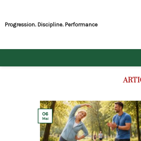
Skip
to
content
Progression. Discipline. Performance
06
Mai