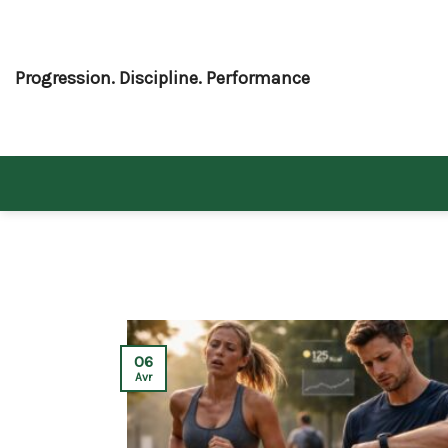
Skip
to
content
Progression. Discipline. Performance
06
Avr