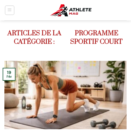
Skip
to
content
PROGRAMME
SPORTIF COURT
19
Fév