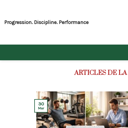
Skip
to
content
Progression. Discipline. Performance
30
Mar