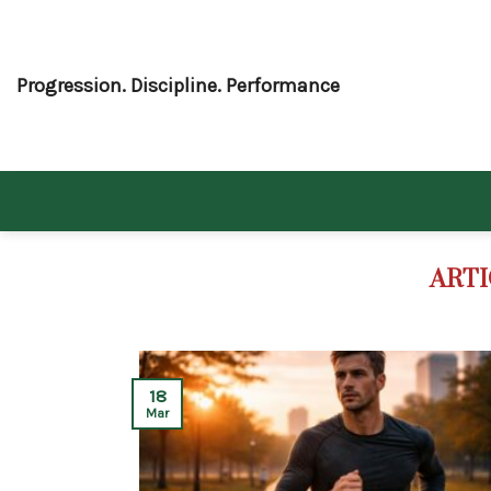
Skip
to
content
Progression. Discipline. Performance
18
Mar