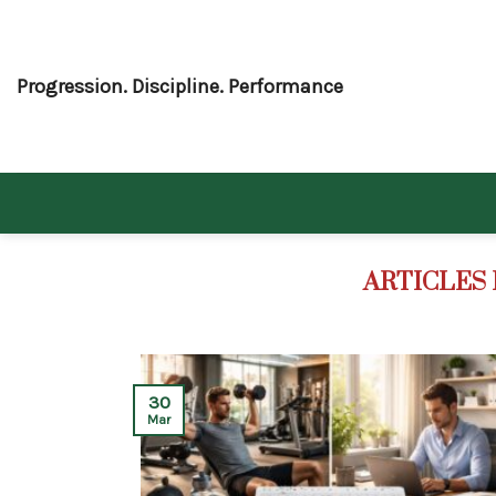
Skip
to
content
Progression. Discipline. Performance
30
Mar