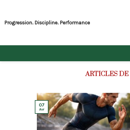
Skip
to
content
Progression. Discipline. Performance
07
Avr